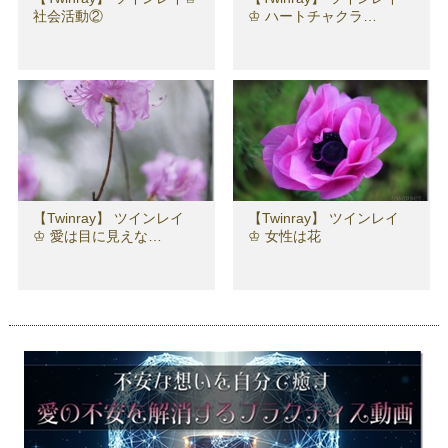
社会活動②
♔ ハートチャクラ…
【Twinray】 ツインレイ
【Twinray】 ツインレイ
♔ 愛は目に見えな…
♔ 女性は花