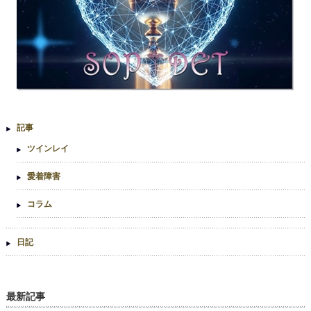
記事
ツインレイ
愛着障害
コラム
日記
最新記事