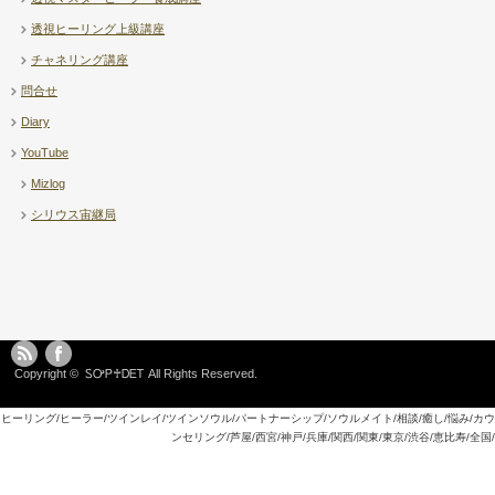
透視ヒーリング上級講座
チャネリング講座
問合せ
Diary
YouTube
Mizlog
シリウス宙継局
Copyright ©
ᏚᎤᏢ♰ᎠᎬᎢ
All Rights Reserved.
ヒーリング/ヒーラー/ツインレイ/ツインソウル/パートナーシップ/ソウルメイト/相談/癒し/悩み/カウ
ンセリング/芦屋/西宮/神戸/兵庫/関西/関東/東京/渋谷/恵比寿/全国/