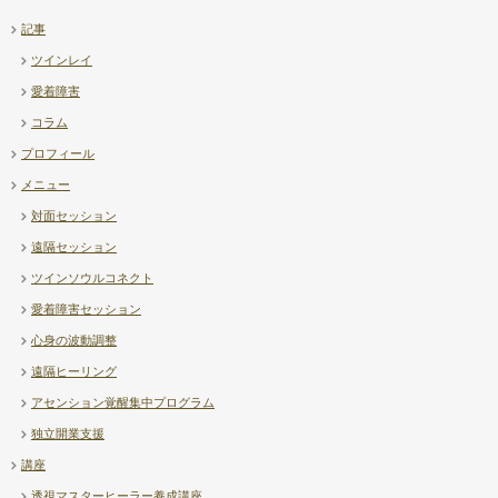
記事
【補足】透視ヒーリング上級講
ツインレイ
【Diary】高市首相 – …
座について
愛着障害
コラム
プロフィール
メニュー
対面セッション
遠隔セッション
ツインソウルコネクト
愛着障害セッション
心身の波動調整
遠隔ヒーリング
アセンション覚醒集中プログラム
独立開業支援
講座
透視マスターヒーラー養成講座