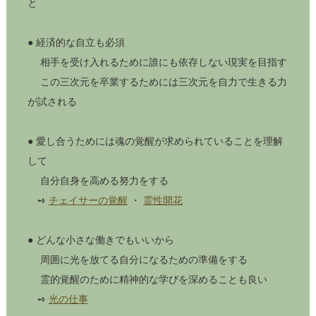
と
● 経済的な自立も必須
相手を受け入れるために誰にも依存しない現実を目指す
この三次元を卒業するためには三次元を自力で生きる力
が試される
● 愛し合うためには魂の覚醒が求められていることを理解
して
自分自身を高める努力をする
➺
チェイサーの覚醒
・
霊性開花
​● どんな小さな働きでもいいから
周囲に光を放てる自分になるための準備をする
霊的覚醒のために精神的な学びを深めることも良い
➺
光の仕事