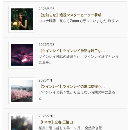
2026/6/25
【お知らせ】透視マスターヒーラー養成…
コロナ以降、長らくZoomで行っていました 透視マ…
2026/6/23
【ツインレイ】ツインレイ神話は終了な…
ツインレイ神話の終焉とか、ツインレイ終了という
言葉を…
2026/4/1
【ツインレイ】ツインレイの道に彷徨う…
ツインレイと長く繋がり合えない時間の中に居る
と、…
2026/2/10
【Diary】立春 三輪山
桜井に引っ越して早一ヶ月。 突然吹き荒…