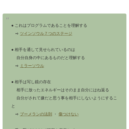
● これはプログラムであることを理解する
➺
ツインソウル７つのステージ
● 相手を通して見せられているのは
自分自身の中にあるものだと理解する
➺
ミラーソウル
● 相手は写し鏡の存在
相手に放ったエネルギーはそのまま自分にはね返る
自分がされて嫌だと思う事を相手にしないようにするこ
と
➺
ブーメランの法則
・
傷つけない