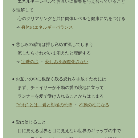
エネルギーレベルでお互いに影響を与え合っていること
を理解して
心のクリアリングと共に肉体レベルも健康に気をつける
➺
身体のエネルギーバランス
● 悲しみの感情は押し込めず流してしまう
流したらそれがいま消えたと理解する
➺
宝珠の涙
・
悲しみを誤魔化さない
● お互いの中に根深く残る恐れを手放すためには
まず、チェイサーが不動の愛の境地に立って
ランナーを愛で受け入れることからはじまる
”恐れ” とは、愛と対極の恐怖
・
不動の柱になる
● 愛は信じること
目に見える世界と目に見えない世界のギャップの中で