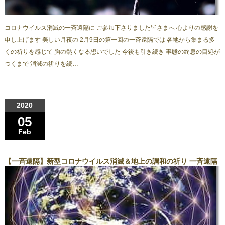
コロナウイルス消滅の一斉遠隔に ご参加下さりました皆さまへ 心よりの感謝を
申し上げます 美しい月夜の 2月9日の第一回の一斉遠隔では 各地から集まる多
くの祈りを感じて 胸の熱くなる想いでした 今後も引き続き 事態の終息の目処が
つくまで 消滅の祈りを続…
2020
05
Feb
【一斉遠隔】新型コロナウイルス消滅＆地上の調和の祈り 一斉遠隔