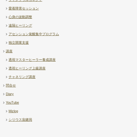
愛着障害セッション
心身の波動調整
遠隔ヒーリング
アセンション覚醒集中プログラム
独立開業支援
講座
透視マスターヒーラー養成講座
透視ヒーリング上級講座
チャネリング講座
問合せ
Diary
YouTube
Mizlog
シリウス宙継局