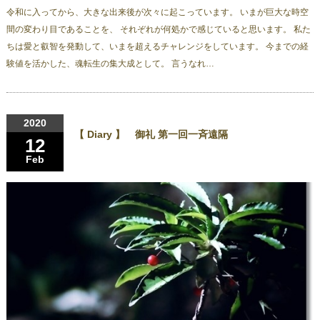
令和に入ってから、大きな出来後が次々に起こっています。 いまが巨大な時空
間の変わり目であることを、 それぞれが何処かで感じていると思います。 私た
ちは愛と叡智を発動して、いまを超えるチャレンジをしています。 今までの経
験値を活かした、魂転生の集大成として。 言うなれ…
2020
【 Diary 】 御礼 第一回一斉遠隔
12
Feb