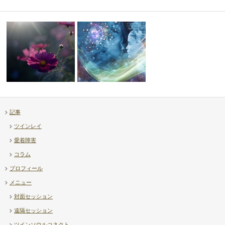
記事
【補足】透視ヒーリング上級講
ツインレイ
【Diary】高市首相 – …
座について
愛着障害
コラム
プロフィール
メニュー
対面セッション
遠隔セッション
ツインソウルコネクト