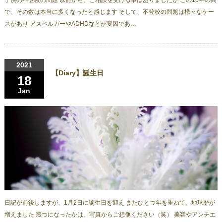
子供の不登校の問題 以前から、ご相談を受ける事はありましたが この10年の間
で、その数は本当に多くなったと感じます そして、不登校の問題は様々なケー
スがあり アスペルガーやADHDなどが要因であ…
2021
【Diary】誕生日
18
Jan
日記が前後しますが、1月2日に誕生日を迎え またひとつ年を重ねて、地球歴が
増えました 幾つになったかは、写真からご想像ください（笑） 美容やアンチエ