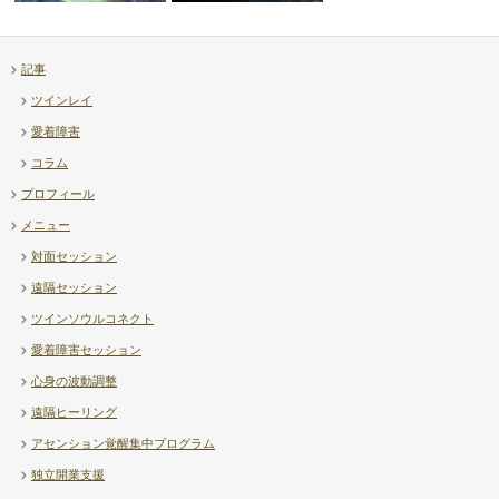
記事
【補足】透視ヒーリング上級講
ツインレイ
座について
【Diary】高市首相 – …
愛着障害
コラム
プロフィール
メニュー
対面セッション
遠隔セッション
ツインソウルコネクト
愛着障害セッション
心身の波動調整
遠隔ヒーリング
アセンション覚醒集中プログラム
独立開業支援