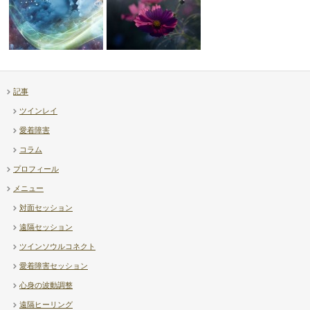
記事
【補足】透視ヒーリング上級講
ツインレイ
座について
【Diary】高市首相 – …
愛着障害
コラム
プロフィール
メニュー
対面セッション
遠隔セッション
ツインソウルコネクト
愛着障害セッション
心身の波動調整
遠隔ヒーリング