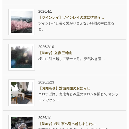
2026/4/1
【ツインレイ】ツインレイの道に彷徨う…
ツインレイと長く繋がり合えない時間の中に居る
と、…
2026/2/10
【Diary】立春 三輪山
桜井に引っ越して早一ヶ月。 突然吹き荒…
2026/1/23
【お知らせ】対面再開のお知らせ
コロナ以降、恵比寿と芦屋のサロンを閉じて オンラ
インでセッ…
2026/1/1
【Diary】桜井市へ引っ越しました…