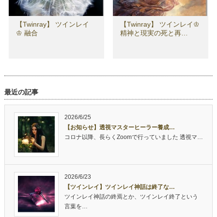
【Twinray】 ツインレイ
【Twinray】 ツインレイ♔
♔ 融合
精神と現実の死と再…
最近の記事
2026/6/25
【お知らせ】透視マスターヒーラー養成…
コロナ以降、長らくZoomで行っていました 透視マ…
2026/6/23
【ツインレイ】ツインレイ神話は終了な…
ツインレイ神話の終焉とか、ツインレイ終了という
言葉を…