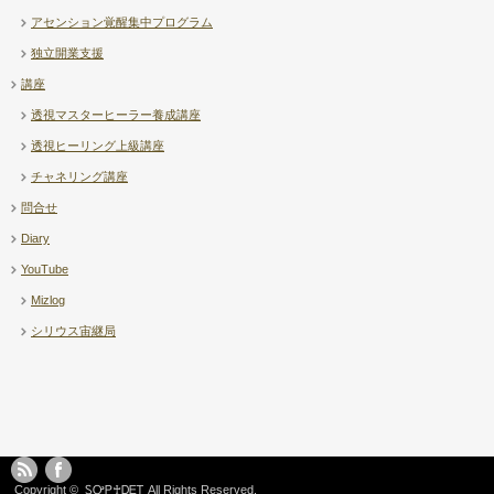
アセンション覚醒集中プログラム
独立開業支援
講座
透視マスターヒーラー養成講座
透視ヒーリング上級講座
チャネリング講座
問合せ
Diary
YouTube
Mizlog
シリウス宙継局
Copyright ©
ᏚᎤᏢ♰ᎠᎬᎢ
All Rights Reserved.