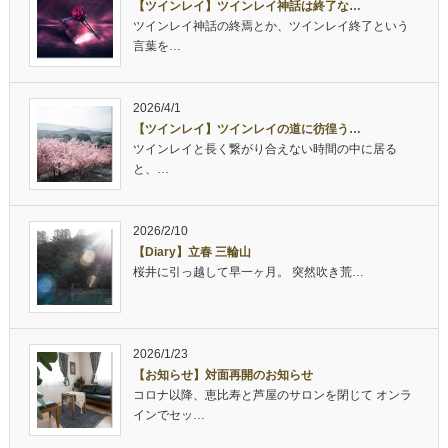
【ツインレイ】ツインレイ神話は終了な…
ツインレイ神話の終焉とか、ツインレイ終了という
言葉を…
2026/4/1
【ツインレイ】ツインレイの道に彷徨う…
ツインレイと長く繋がり合えない時間の中に居る
と、…
2026/2/10
【Diary】立春 三輪山
桜井に引っ越して早一ヶ月。 突然吹き荒…
2026/1/23
【お知らせ】対面再開のお知らせ
コロナ以降、恵比寿と芦屋のサロンを閉じて オンラ
インでセッ…