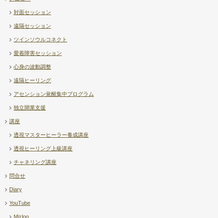
対面セッション
遠隔セッション
ツインソウルコネクト
愛着障害セッション
心身の波動調整
遠隔ヒーリング
アセンション覚醒集中プログラム
独立開業支援
講座
透視マスターヒーラー養成講座
透視ヒーリング上級講座
チャネリング講座
問合せ
Diary
YouTube
Mizlog