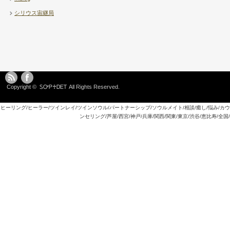
シリウス宙継局
Copyright ©
ᏚᎤᏢ♰ᎠᎬᎢ
All Rights Reserved.
ヒーリング/ヒーラー/ツインレイ/ツインソウル/パートナーシップ/ソウルメイト/相談/癒し/悩み/カウ
ンセリング/芦屋/西宮/神戸/兵庫/関西/関東/東京/渋谷/恵比寿/全国/