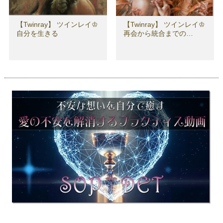
【Twinray】 ツインレイ♔
【Twinray】 ツインレイ♔
自分を生きる
再会から統合までの…