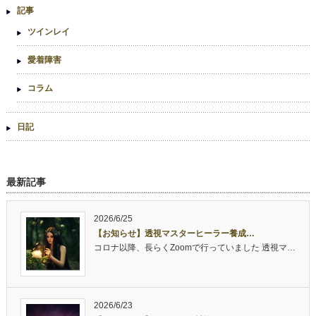
記事
ツインレイ
愛着障害
コラム
日記
最新記事
2026/6/25
【お知らせ】透視マスターヒーラー養成…
コロナ以降、長らくZoomで行っていました 透視マ…
2026/6/23