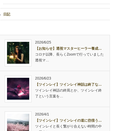
日記
2026/6/25
【お知らせ】透視マスターヒーラー養成…
コロナ以降、長らくZoomで行っていました
透視マ…
2026/6/23
【ツインレイ】ツインレイ神話は終了な…
ツインレイ神話の終焉とか、ツインレイ終
了という言葉を…
2026/4/1
【ツインレイ】ツインレイの道に彷徨う…
ツインレイと長く繋がり合えない時間の中