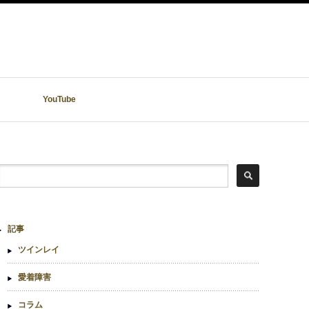
YouTube
記事
ツインレイ
愛着障害
コラム