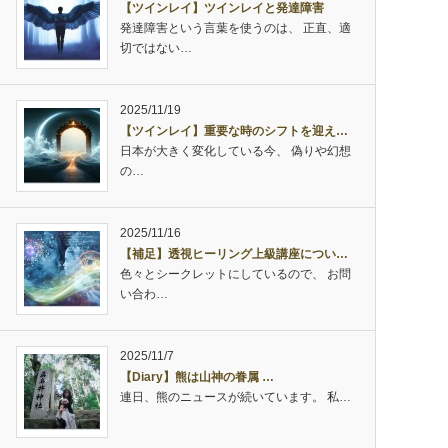
【ツインレイ】ツインレイと発達障害
発達障害という言葉を使うのは、 正直、適
切ではない…
2025/11/19
【ツインレイ】重要な時のシフトを迎え…
日本が大きく変化している今、 偽りや幻想
の…
2025/11/16
【補足】透視ヒーリング上級講座につい…
色々とシークレットにしているので、 お問
い合わ…
2025/11/7
【Diary】熊は山神の眷属 …
連日、熊のニュースが続いています。 私…