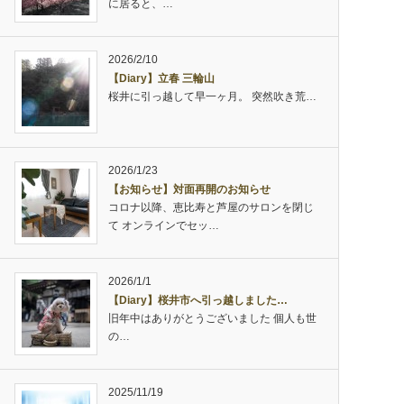
に居ると、…
2026/2/10
【Diary】立春 三輪山
桜井に引っ越して早一ヶ月。 突然吹き荒…
2026/1/23
【お知らせ】対面再開のお知らせ
コロナ以降、恵比寿と芦屋のサロンを閉じ
て オンラインでセッ…
2026/1/1
【Diary】桜井市へ引っ越しました…
旧年中はありがとうございました 個人も世
の…
2025/11/19