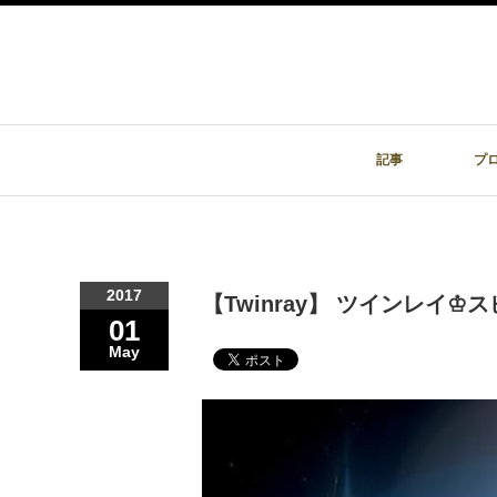
記事
プ
2017
【Twinray】 ツインレイ♔
01
May