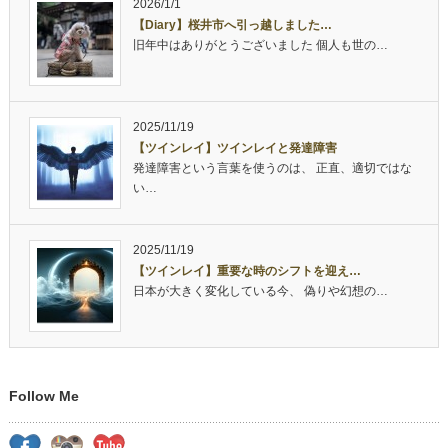
2026/1/1
【Diary】桜井市へ引っ越しました…
旧年中はありがとうございました 個人も世の…
2025/11/19
【ツインレイ】ツインレイと発達障害
発達障害という言葉を使うのは、 正直、適切ではな
い…
2025/11/19
【ツインレイ】重要な時のシフトを迎え…
日本が大きく変化している今、 偽りや幻想の…
Follow Me