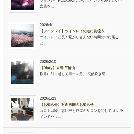
ツインレイ神話の終焉とか、ツインレイ終了という
言葉を…
2026/4/1
【ツインレイ】ツインレイの道に彷徨う…
ツインレイと長く繋がり合えない時間の中に居る
と、…
2026/2/10
【Diary】立春 三輪山
桜井に引っ越して早一ヶ月。 突然吹き荒…
2026/1/23
【お知らせ】対面再開のお知らせ
コロナ以降、恵比寿と芦屋のサロンを閉じて オンラ
インでセッ…