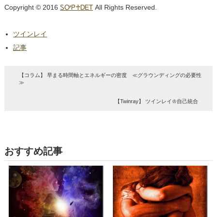
Copyright © 2016
ᏚᎤᏢ♰ᎠᎬᎢ
All Rights Reserved.
ツインレイ
記事
【コラム】 早まる時間軸とエネルギーの密度 ≪グラウンディングの必要性
≫
【Twinray】 ツインレイ♔自己統合
おすすめ記事