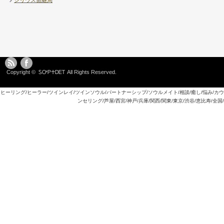
Copyright ©
ᏚᎤᏢ♰ᎠᎬᎢ
All Rights Reserved.
ヒーリング/ヒーラー/ツインレイ/ツインソウル/パートナーシップ/ソウルメイト/相談/癒し/悩み/カウ
ンセリング/芦屋/西宮/神戸/兵庫/関西/関東/東京/渋谷/恵比寿/全国/