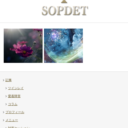
記事
【補足】透視ヒーリング上級講
ツインレイ
【Diary】高市首相 – …
座について
愛着障害
コラム
プロフィール
メニュー
対面セッション