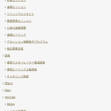
遠隔セッション
ツインソウルコネクト
愛着障害セッション
心身の波動調整
遠隔ヒーリング
アセンション覚醒集中プログラム
独立開業支援
講座
透視マスターヒーラー養成講座
透視ヒーリング上級講座
チャネリング講座
問合せ
Diary
YouTube
Mizlog
シリウス宙継局