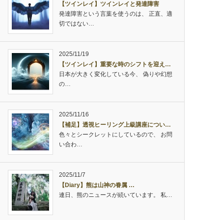
【ツインレイ】ツインレイと発達障害
発達障害という言葉を使うのは、 正直、適
切ではない…
2025/11/19
【ツインレイ】重要な時のシフトを迎え…
日本が大きく変化している今、 偽りや幻想
の…
2025/11/16
【補足】透視ヒーリング上級講座につい…
色々とシークレットにしているので、 お問
い合わ…
2025/11/7
【Diary】熊は山神の眷属 …
連日、熊のニュースが続いています。 私…