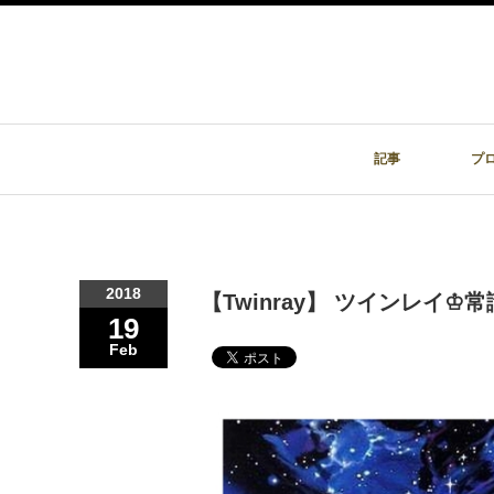
記事
プ
2018
【Twinray】 ツインレイ♔
19
Feb