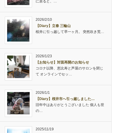
に居ると、…
2026/2/10
【Diary】立春 三輪山
桜井に引っ越して早一ヶ月。 突然吹き荒…
2026/1/23
【お知らせ】対面再開のお知らせ
コロナ以降、恵比寿と芦屋のサロンを閉じ
て オンラインでセッ…
2026/1/1
【Diary】桜井市へ引っ越しました…
旧年中はありがとうございました 個人も世
の…
2025/11/19