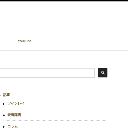
YouTube
記事
ツインレイ
愛着障害
コラム