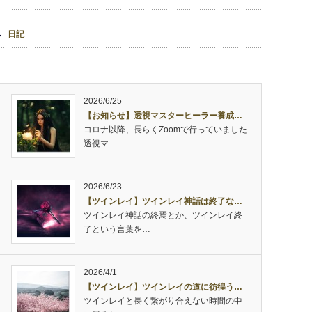
日記
2026/6/25
【お知らせ】透視マスターヒーラー養成…
コロナ以降、長らくZoomで行っていました
透視マ…
2026/6/23
【ツインレイ】ツインレイ神話は終了な…
ツインレイ神話の終焉とか、ツインレイ終
了という言葉を…
2026/4/1
【ツインレイ】ツインレイの道に彷徨う…
ツインレイと長く繋がり合えない時間の中