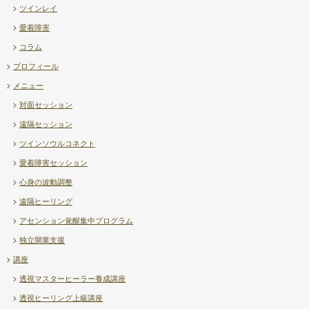
ツインレイ
座について
【Diary】高市首相 – …
愛着障害
コラム
プロフィール
メニュー
対面セッション
遠隔セッション
ツインソウルコネクト
愛着障害セッション
心身の波動調整
遠隔ヒーリング
アセンション覚醒集中プログラム
独立開業支援
講座
透視マスターヒーラー養成講座
透視ヒーリング上級講座