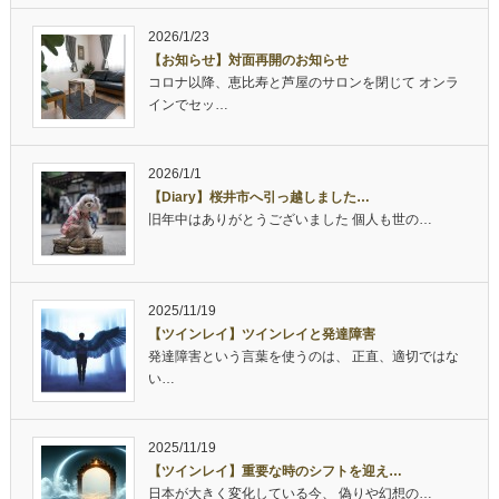
2026/1/23
【お知らせ】対面再開のお知らせ
コロナ以降、恵比寿と芦屋のサロンを閉じて オンラ
インでセッ…
2026/1/1
【Diary】桜井市へ引っ越しました…
旧年中はありがとうございました 個人も世の…
2025/11/19
【ツインレイ】ツインレイと発達障害
発達障害という言葉を使うのは、 正直、適切ではな
い…
2025/11/19
【ツインレイ】重要な時のシフトを迎え…
日本が大きく変化している今、 偽りや幻想の…