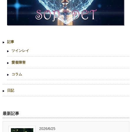
記事
ツインレイ
愛着障害
コラム
日記
最新記事
2026/6/25