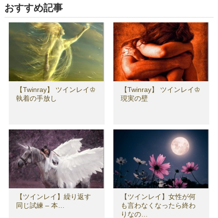
おすすめ記事
【Twinray】 ツインレイ♔
【Twinray】 ツインレイ♔
執着の手放し
現実の壁
【ツインレイ】繰り返す
【ツインレイ】女性が何
同じ試練 – 本…
も言わなくなったら終わ
りなの…