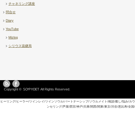
チャネリング講座
問合せ
Diary
YouTube
Mizlog
シリウス宙継局
Copyright ©
ᏚᎤᏢ♰ᎠᎬᎢ
All Rights Reserved.
ヒーリング/ヒーラー/ツインレイ/ツインソウル/パートナーシップ/ソウルメイト/相談/癒し/悩み/カウ
ンセリング/芦屋/西宮/神戸/兵庫/関西/関東/東京/渋谷/恵比寿/全国/