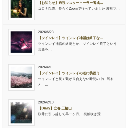
【お知らせ】透視マスターヒーラー養成…
コロナ以降、長らくZoomで行っていました 透視マ…
2026/6/23
【ツインレイ】ツインレイ神話は終了な…
ツインレイ神話の終焉とか、ツインレイ終了という
言葉を…
2026/4/1
【ツインレイ】ツインレイの道に彷徨う…
ツインレイと長く繋がり合えない時間の中に居る
と、…
2026/2/10
【Diary】立春 三輪山
桜井に引っ越して早一ヶ月。 突然吹き荒…