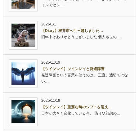
インでセッ…
2026/1/1
【Diary】桜井市へ引っ越しました…
旧年中はありがとうございました 個人も世の…
2025/11/19
【ツインレイ】ツインレイと発達障害
発達障害という言葉を使うのは、 正直、適切ではな
い…
2025/11/19
【ツインレイ】重要な時のシフトを迎え…
日本が大きく変化している今、 偽りや幻想の…