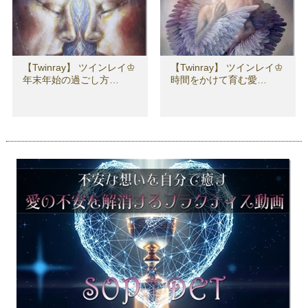
【Twinray】 ツインレイ♔
【Twinray】 ツインレイ♔
年末年始の過ごし方…
時間をかけて育む愛…