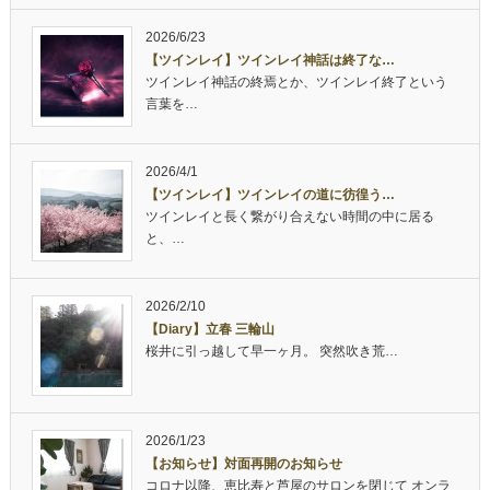
2026/6/23
【ツインレイ】ツインレイ神話は終了な…
ツインレイ神話の終焉とか、ツインレイ終了という
言葉を…
2026/4/1
【ツインレイ】ツインレイの道に彷徨う…
ツインレイと長く繋がり合えない時間の中に居る
と、…
2026/2/10
【Diary】立春 三輪山
桜井に引っ越して早一ヶ月。 突然吹き荒…
2026/1/23
【お知らせ】対面再開のお知らせ
コロナ以降、恵比寿と芦屋のサロンを閉じて オンラ