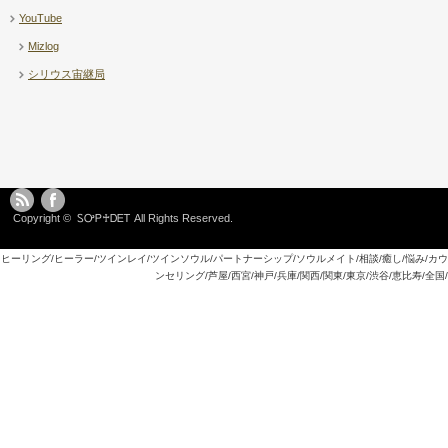
YouTube
Mizlog
シリウス宙継局
Copyright ©
ᏚᎤᏢ♰ᎠᎬᎢ
All Rights Reserved.
ヒーリング/ヒーラー/ツインレイ/ツインソウル/パートナーシップ/ソウルメイト/相談/癒し/悩み/カウ
ンセリング/芦屋/西宮/神戸/兵庫/関西/関東/東京/渋谷/恵比寿/全国/