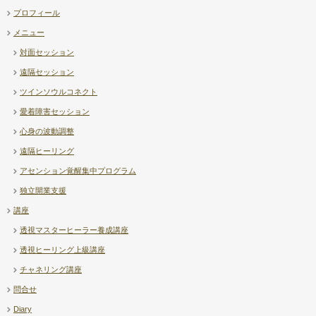
プロフィール
メニュー
対面セッション
遠隔セッション
ツインソウルコネクト
愛着障害セッション
心身の波動調整
遠隔ヒーリング
アセンション覚醒集中プログラム
独立開業支援
講座
透視マスターヒーラー養成講座
透視ヒーリング上級講座
チャネリング講座
問合せ
Diary