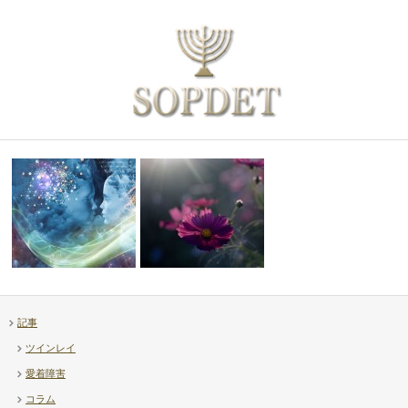
記事
【補足】透視ヒーリング上級講
ツインレイ
座について
【Diary】高市首相 – …
愛着障害
コラム